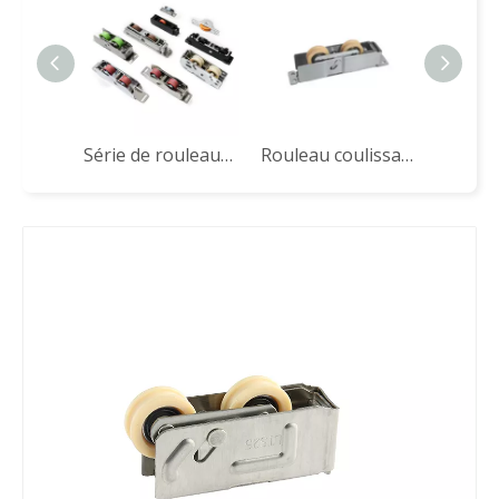
Série de rouleaux de portes et fenêtres coulissantes
Rouleau coulissant en aluminium LTS834