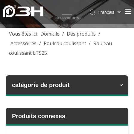
Français
English
简体中文
Vous êtes ici:
Domicile
/
Des produits
/
العربية
Accessoires
/
Rouleau coulissant
/
Rouleau
Pусский
coulissant LTS25
Español
Português
Deutsch
Italiano
catégorie de produit
Tiếng Việt
ไทย
Produits connexes