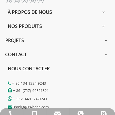
À PROPOS DE NOUS
NOS PRODUITS
PROJETS
CONTACT
NOUS CONTACTER
+ 86-134-1324-9243

+ 86- (757)-66851321


+ 86-134-1324-9243
3hmkg@ss-hehe.com

3hmkg@ss-hehe.com
+86 757 66851321
+8613413249243
+8613413249243
evacao80