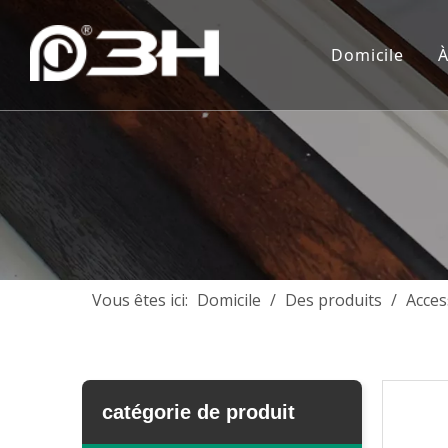
Domicile
À
Vous êtes ici:
Domicile
/
Des produits
/
Acces
catégorie de produit