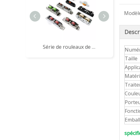
Modèle
Descr
Série de rouleaux de portes et fenêtres coulissantes
Numéro
Taille
Applic
Matéri
Traite
Coule
Porteu
Foncti
Embal
spécif