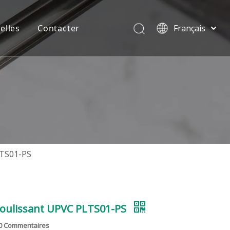
elles
Contacter
Français
English
 en aluminium
FAQ
简体中文
العربية
luminium
Contacter
Pусский
st
Partenariat
Español
Português
Deutsch
Italiano
LTS01-PS
Tiếng Việt
te UPVC
Nord
ไทย
rale et du Sud
coulissant UPVC PLTS01-PS
0 Commentaires