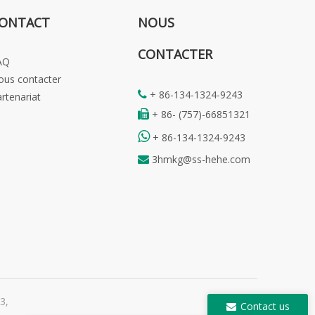
ONTACT
NOUS
CONTACTER
AQ
ous contacter
+ 86-134-1324-9243

rtenariat
+ 86- (757)-66851321


+ 86-134-1324-9243
3hmkg@ss-hehe.com

-3
,
Contact us