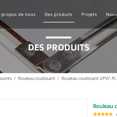
 propos de nous
Des produits
Projets
Nouv
Présentation de l'entreprise
Solution du système de fenêtre
Asie du Sud
Vidéos
Solution système de porte en a
Océanie
Accessoires en aluminium
Asie du Sud-E
Accessoires de verre
L'Europe 
Accessoires de porte en bois
Afrique
soires
/
Rouleau coulissant
/
Rouleau coulissant UPVC P
Accessoires de fenêtre et de por
Amérique du 
Amérique cent
Rouleau 