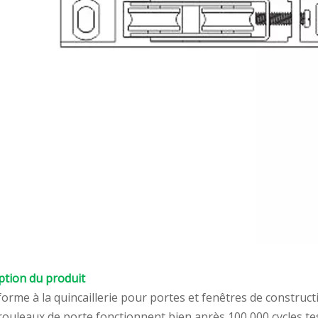
ption du produit
forme à la quincaillerie pour portes et fenêtres de construc
 rouleaux de porte fonctionnent bien après 100 000 cycles te