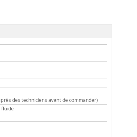
Rouleau coulissant LTD811
Rouleau coulissant LTD810
 auprès des techniciens avant de commander)
 fluide