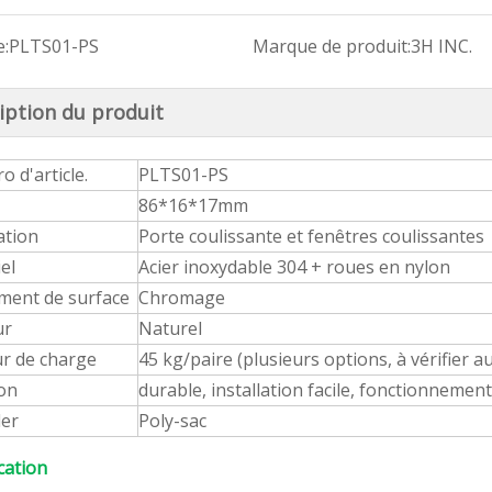
:
PLTS01-PS
Marque de produit:
3H INC.
iption du produit
Rouleau coulissant en aluminium LTS834
Rouleau coulissant LTS811
Rouleau coulissant LTS22
 d'article.
PLTS01-PS
86*16*17mm
ation
Porte coulissante et fenêtres coulissantes
el
Acier inoxydable 304 + roues en nylon
ment de surface
Chromage
ur
Naturel
r de charge
45 kg/paire (plusieurs options, à vérifier
on
durable, installation facile, fonctionnement
ler
Poly-sac
ication