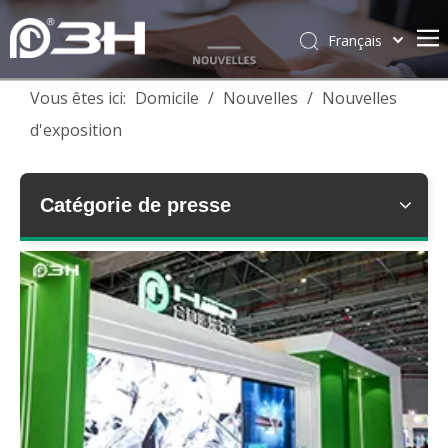
Français
English
Vous êtes ici:
Domicile
/
Nouvelles
/
Nouvelles
简体中文
d'exposition
العربية
Pусский
Español
Catégorie de presse
Português
Deutsch
Italiano
Tiếng Việt
ไทย