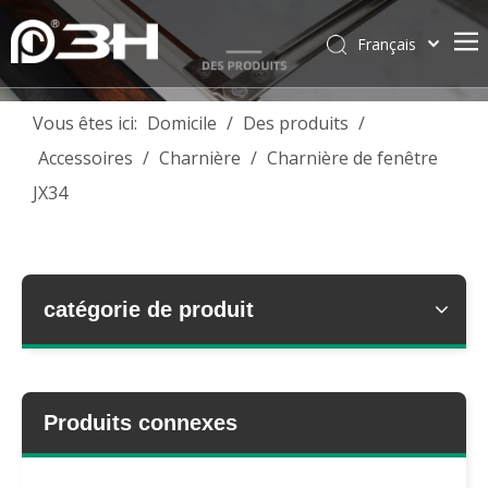
Français
English
简体中文
Vous êtes ici:
Domicile
/
Des produits
/
العربية
Accessoires
/
Charnière
/
Charnière de fenêtre
Pусский
JX34
Español
Português
Deutsch
Italiano
catégorie de produit
Tiếng Việt
ไทย
Produits connexes