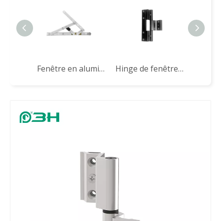
Fenêtre en aluminium Friction Reste HHKS12HK pour Hong Kong
Hinge de fenêtre en aluminium JX156 pour le marché de Hongkong