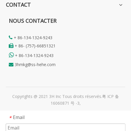
CONTACT
NOUS CONTACTER
+ 86-134-1324-9243

+ 86- (757)-66851321


+ 86-134-1324-9243
3hmkg@ss-hehe.com

Copyrights @ 2021 3H Inc Tous droits réservés.
粤 ICP 备
16060871 号 -3
,
Email
*