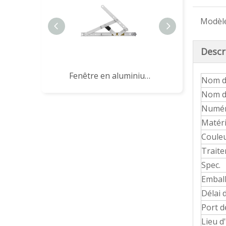
Modèle
Descr
Fenêtre en aluminium Friction Reste HHKS12HK pour Hong Kong
Nom d
Nom d
Numér
Matéri
Couleu
Traite
Spec.
Embal
Délai 
Port 
Lieu d