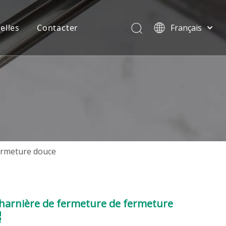
elles
Contacter
Français
English
 en aluminium
FAQ
简体中文
العربية
luminium
Contacter
Pусский
st
Partenariat
Español
Português
Deutsch
Italiano
fermeture douce
Tiếng Việt
te UPVC
Nord
ไทย
rale et du Sud
charnière de fermeture de fermeture