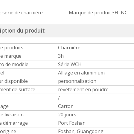
:
série de charnière
Marque de produit:
3H INC.
iption du produit
Hinge de fenêtre en aluminium JX156 pour le marché de Hongkong
Glissement de tiroir à billes en acier à trois sections conventionnel
Série de charnière de fenêtre en aluminium
e produits
Charnière
e marque
3h
o de modèle
Série WCH
el
Alliage en aluminium
r disponible
personnalisation
ment de surface
revêtement en poudre
/
lage
Carton
de livraison
20 jours
de démarrage
Port Foshan
'origine
Foshan, Guangdong