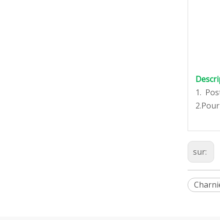
Descri
1. Pos
2.Pour
sur:
Charni