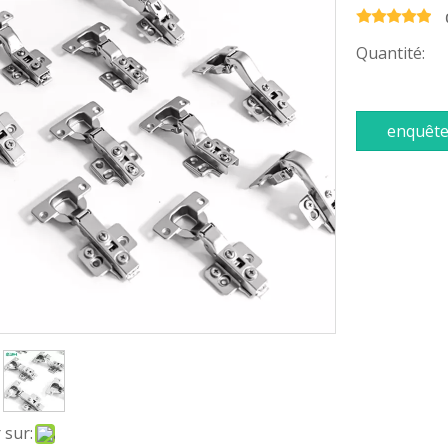
Quantité:
enquêt
 sur: