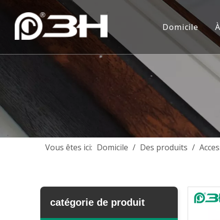
Domicile
À
Vous êtes ici:
Domicile
/
Des produits
/
Acces
catégorie de produit