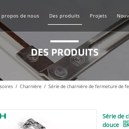
 propos de nous
Des produits
Projets
Nouv
Présentation de l'entreprise
Solution du système de fenêtre
Asie du Sud
Vidéos
Solution système de porte en a
Océanie
Accessoires en aluminium
Asie du Sud-E
Accessoires de verre
L'Europe 
Accessoires de porte en bois
Afrique
soires
/
Charnière
/
Série de charnière de fermeture de 
Accessoires de fenêtre et de por
Amérique du 
Amérique cent
Série de 
douce