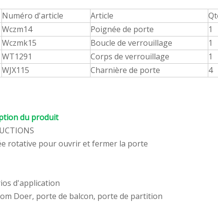
Numéro d'article
Article
Qt
Wczm14
Poignée de porte
1
Wczmk15
Boucle de verrouillage
1
WT1291
Corps de verrouillage
1
WJX115
Charnière de porte
4
ption du produit
UCTIONS
e rotative pour ouvrir et fermer la porte
ios d'application
om Doer, porte de balcon, porte de partition