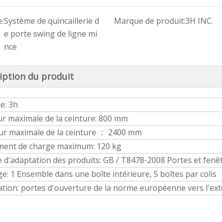
:
Système de quincaillerie d
Marque de produit:
3H INC.
e porte swing de ligne mi
nce
Système de quincaillerie pour portes pliantes à 4 ou 3 châssis ZDM01
iption du produit
e: 3h
r maximale de la ceinture: 800 mm
ur maximale de la ceinture ： 2400 mm
ment de charge maximum: 120 kg
d'adaptation des produits: GB / T8478-2008 Portes et fenêt
e: 1 Ensemble dans une boîte intérieure, 5 boîtes par colis
ation: portes d'ouverture de la norme européenne vers l'ext