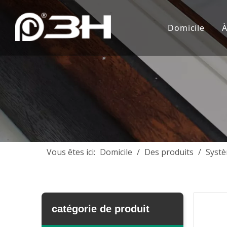
Domicile
À
Vous êtes ici:
Domicile
/
Des produits
/
Systè
catégorie de produit