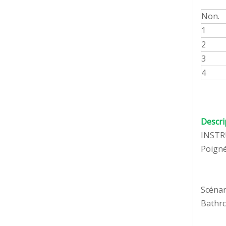
Non.
1
2
3
4
Descri
INSTR
Poigné
Scénar
Bathrc