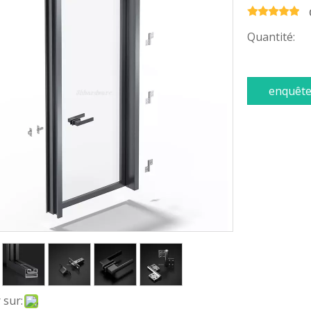
Quantité:
enquêt
 sur: