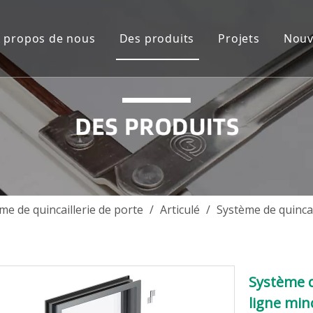
 propos de nous
Des produits
Projets
Nouv
Présentation de l'entreprise
Solution du système de fenêtre
Asie du Sud
Vidéos
Solution système de porte en a
Océanie
Accessoires en aluminium
Asie du Sud-E
Accessoires de verre
L'Europe 
Accessoires de porte en bois
Afrique
me de quincaillerie de porte
/
Articulé
/
Système de quincai
Accessoires de fenêtre et de por
Amérique du 
Amérique cent
Système d
ligne mi