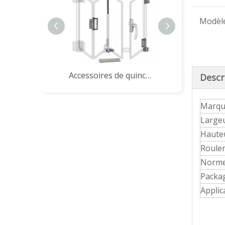
Modèle
Accessoires de quincaillerie pour système de porte pliante, prix d'usine
Descr
Marqu
Largeu
Haute
Roule
Norme 
Packag
Applic