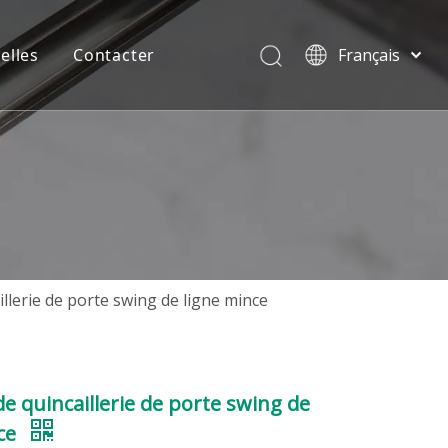
elles
Contacter
Français
English
 en aluminium
FAQ
简体中文
العربية
luminium
Contacter
Pусский
st
Partenariat
Español
Português
Deutsch
Italiano
llerie de porte swing de ligne mince
Tiếng Việt
te UPVC
Nord
ไทย
rale et du Sud
e quincaillerie de porte swing de
nce