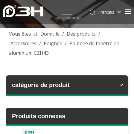
Français
English
简体中文
Vous êtes ici:
Domicile
/
Des produits
/
العربية
Accessoires
/
Poignée
/
Poignée de fenêtre en
Pусский
aluminium CZH43
Español
Português
Deutsch
Italiano
catégorie de produit
Tiếng Việt
ไทย
Produits connexes