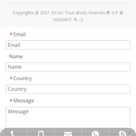
Copyrights @ 2021 3H Inc Tous droits réservés.
粤 ICP 备
16060871 号 -3
,
Email
*
Name
Country
*
Message
*
3hmkg@ss-hehe.com
+86 757 66851321
+8613413249243
+8613413249243
evacao80