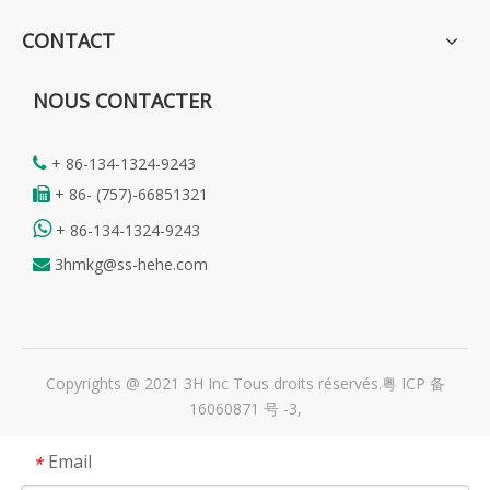
CONTACT
NOUS CONTACTER
+ 86-134-1324-9243

+ 86- (757)-66851321


+ 86-134-1324-9243
3hmkg@ss-hehe.com

Copyrights @ 2021 3H Inc Tous droits réservés.
粤 ICP 备
16060871 号 -3
,
Email
*