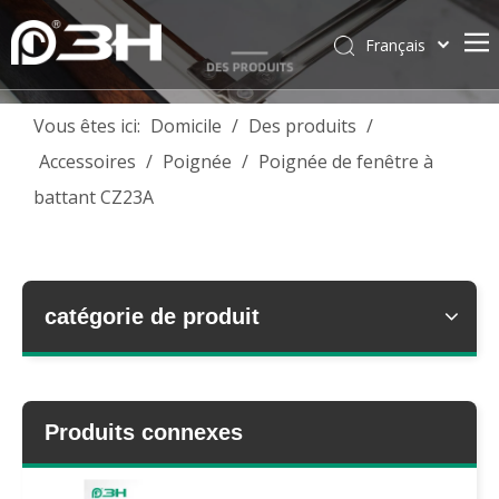
Français
English
简体中文
Vous êtes ici:
Domicile
/
Des produits
/
العربية
Accessoires
/
Poignée
/
Poignée de fenêtre à
Pусский
battant CZ23A
Español
Português
Deutsch
Italiano
catégorie de produit
Tiếng Việt
ไทย
Produits connexes