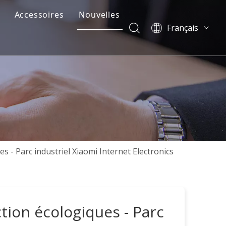
Accessoires
Nouvelles
Français
ante
illerie pour fenêtres battantes
Poignée de porte fenêtre
ไทย
Tiếng Việt
lissantes
illerie pour fenêtre à auvent
Charnière de fenêtre
Italiano
Deutsch
antes
illerie pour fenêtres coulissantes
Charnière de porte
Português
Español
antes et coulissantes
illerie pour fenêtres inclinables et pivotantes
Ensemble de serrure de porte
Pусский
verre
illerie pour fenêtre à volet
Espagnolette
العربية
s - Parc industriel Xiaomi Internet Electronics
English
eure
Verrouillage coulissant
简体中文
Rouleau coulissant
tion écologiques - Parc
Ferme-porte