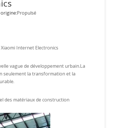
ics
Accessoires en verre
rigine:
Propulsé
Joint en caoutchouc
Autres raccords
 Xiaomi Internet Electronics
uvelle vague de développement urbain.La
on seulement la transformation et la
urable.
tiel des matériaux de construction