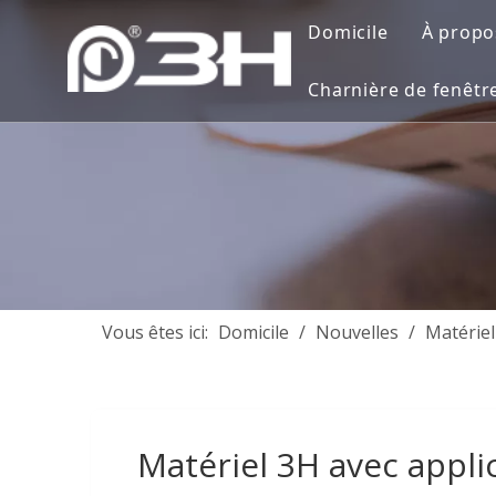
Domicile
À propo
Prés
Charnière de fenêtr
Proj
Vidé
Vous êtes ici:
Domicile
/
Nouvelles
/
Matériel
Matériel 3H avec appli