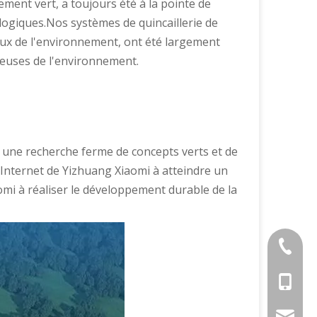
ment vert, a toujours été à la pointe de
logiques.Nos systèmes de quincaillerie de
eux de l'environnement, ont été largement
ueuses de l'environnement.
 une recherche ferme de concepts verts et de
 Internet de Yizhuang Xiaomi à atteindre un
omi à réaliser le développement durable de la
+86 757
+86134
3hmkg@