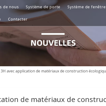
s de nous
Système de porte
Système de fenêtre
entation de l'entreprise
Système de quincaillerie pour porte batt
Système de quinca
e
Contacter
ets
Système de quincaillerie pour portes cou
Système de quinca
FAQ
os
Système de quincaillerie pour portes pli
Système de quinca
Contacter
Système de quincaillerie pour portes lev
Système de quinca
Partenariat
Système de quincaillerie pour portes en 
Système de quinca
 3H avec application de matériaux de construction écologique
Système de quincaillerie de porte intéri
cation de matériaux de construc