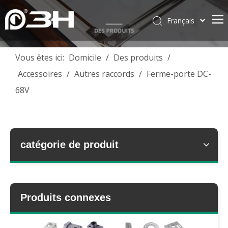
Français
English
简体中文
Vous êtes ici:
Domicile
/
Des produits
/
العربية
Accessoires
/
Autres raccords
/
Ferme-porte DC-
Pусский
68V
Español
Português
Deutsch
Italiano
catégorie de produit
Tiếng Việt
ไทย
Produits connexes