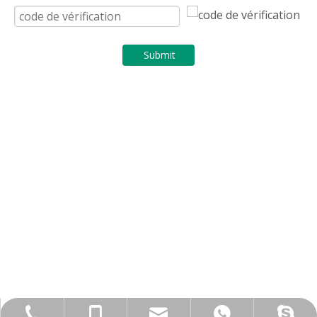
Submit
3hmkg@ss-hehe.com
+86 757 66851321
+8613413249243
+8613413249243
evacao80